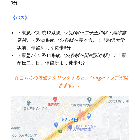
5分
《バス》
・東急バス 渋12系統
（渋谷駅〜二子玉川駅・高津営
業所）
・渋82系統
（渋谷駅〜等々力）
：「駒沢大学
駅前」停留所より徒歩6分
・東急バス 渋11系統
（渋谷駅〜田園調布駅）：
「東
が丘二丁目」停留所より徒歩4分
（↓こちらの地図をクリックすると、Googleマップが開
きます。）