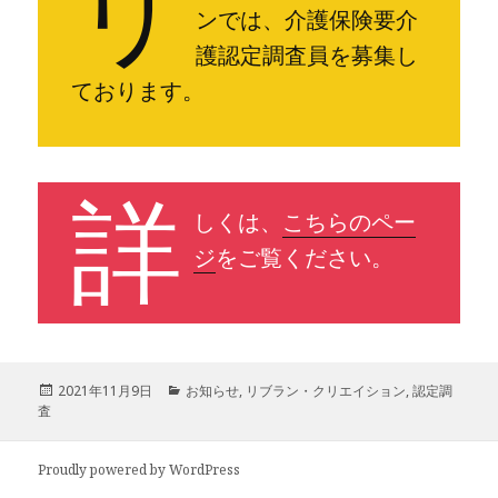
リ
ンでは、介護保険要介
護認定調査員を募集し
ております。
詳
しくは、
こちらのペー
ジ
をご覧ください。
投
カ
2021年11月9日
お知らせ
,
リブラン・クリエイション
,
認定調
稿
テ
査
日:
ゴ
リ
ー
Proudly powered by WordPress